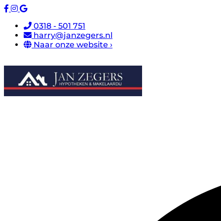
0318 - 501 751
harry@janzegers.nl
Naar onze website ›