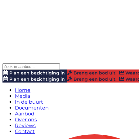
Plan een bezichtiging in
Breng een bod uit!
Waard
Plan een bezichtiging in
Breng een bod uit!
Waard
Home
Media
In de buurt
Documenten
Aanbod
Over ons
Reviews
Contact